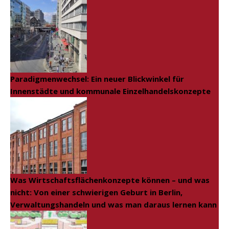
Paradigmenwechsel: Ein neuer Blickwinkel für
Innenstädte und kommunale Einzelhandelskonzepte
Was Wirtschaftsflächenkonzepte können – und was
nicht: Von einer schwierigen Geburt in Berlin,
Verwaltungshandeln und was man daraus lernen kann