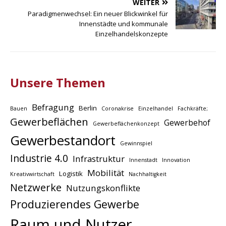
WEITER
Paradigmenwechsel: Ein neuer Blickwinkel für
Innenstädte und kommunale
Einzelhandelskonzepte
Unsere Themen
Befragung
Berlin
Bauen
Coronakrise
Einzelhandel
Fachkräfte;
Gewerbeflächen
Gewerbehof
Gewerbeflächenkonzept
Gewerbestandort
Gewinnspiel
Industrie 4.0
Infrastruktur
Innenstadt
Innovation
Mobilität
Logistik
Kreativwirtschaft
Nachhaltigkeit
Netzwerke
Nutzungskonflikte
Produzierendes Gewerbe
Raum und Nutzer