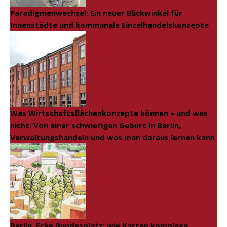
Paradigmenwechsel: Ein neuer Blickwinkel für
Innenstädte und kommunale Einzelhandelskonzepte
Was Wirtschaftsflächenkonzepte können – und was
nicht: Von einer schwierigen Geburt in Berlin,
Verwaltungshandeln und was man daraus lernen kann
Berlin, Ecke Bundesplatz: wie Karten komplexe