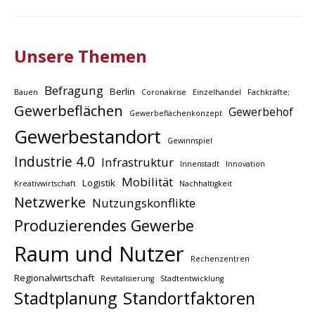
Unsere Themen
Befragung
Berlin
Bauen
Coronakrise
Einzelhandel
Fachkräfte;
Gewerbeflächen
Gewerbehof
Gewerbeflächenkonzept
Gewerbestandort
Gewinnspiel
Industrie 4.0
Infrastruktur
Innenstadt
Innovation
Mobilität
Logistik
Kreativwirtschaft
Nachhaltigkeit
Netzwerke
Nutzungskonflikte
Produzierendes Gewerbe
Raum und Nutzer
Rechenzentren
Regionalwirtschaft
Revitalisierung
Stadtentwicklung
Stadtplanung
Standortfaktoren