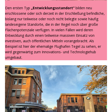
Den ersten Typ
„Entwicklungsstandort“
bilden neu
erschlossene oder sich derzeit in der Erschließung befindliche,
bislang nur teilweise oder noch nicht belegte sowie häufig
landeseigene Standorte, die in der Regel noch über große
Flächenpotenziale verfügen. In vielen Fällen wird deren
Entwicklung durch einen teilweise massiven Einsatz von
investiven, auch öffentlichen Mitteln vorangebracht. Als
Beispiel ist hier der ehemalige Flughafen Tegel zu sehen, er
wird gegenwärtig zum Innovations- und Technologiehub
umgebaut.