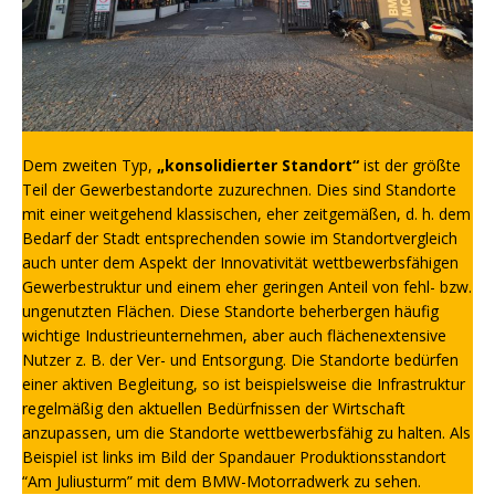
Dem zweiten Typ,
„konsolidierter Standort“
ist der größte
Teil der Gewerbestandorte zuzurechnen. Dies sind Standorte
mit einer weitgehend klassischen, eher zeitgemäßen, d. h. dem
Bedarf der Stadt entsprechenden sowie im Standortvergleich
auch unter dem Aspekt der Innovativität wettbewerbsfähigen
Gewerbestruktur und einem eher geringen Anteil von fehl- bzw.
ungenutzten Flächen. Diese Standorte beherbergen häufig
wichtige Industrieunternehmen, aber auch flächenextensive
Nutzer z. B. der Ver- und Entsorgung. Die Standorte bedürfen
einer aktiven Begleitung, so ist beispielsweise die Infrastruktur
regelmäßig den aktuellen Bedürfnissen der Wirtschaft
anzupassen, um die Standorte wettbewerbsfähig zu halten. Als
Beispiel ist links im Bild der Spandauer Produktionsstandort
“Am Juliusturm” mit dem BMW-Motorradwerk zu sehen.