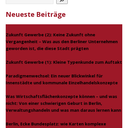
Neueste Beiträge
Zukunft Gewerbe (2): Keine Zukunft ohne
Vergangenheit – Was aus den Berliner Unternehmen
geworden ist, die diese Stadt prägten
Zukunft Gewerbe (1): Kleine Typenkunde zum Auftakt
Paradigmenwechsel: Ein neuer Blickwinkel für
Innenstädte und kommunale Einzelhandelskonzepte
Was Wirtschaftsflächenkonzepte können – und was
nicht: Von einer schwierigen Geburt in Berlin,
Verwaltungshandeln und was man daraus lernen kann
Berlin, Ecke Bundesplatz: wie Karten komplexe