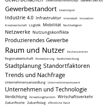
Gewerbehof
Gewerbeflächenkonzept
Gewerbestandort
Gewinnspiel
Industrie 4.0
Infrastruktur
Innenstadt
Innovation
Mobilität
Logistik
Kreativwirtschaft
Nachhaltigkeit
Netzwerke
Nutzungskonflikte
Produzierendes Gewerbe
Raum und Nutzer
Rechenzentren
Regionalwirtschaft
Revitalisierung
Stadtentwicklung
Stadtplanung
Standortfaktoren
Trends und Nachfrage
Unternehmensansiedlung
Unternehmensnetzwerk
Unternehmen und Technologie
Verdichtung
Wirtschaftsverkehr
Verwaltungshandeln
Zukunftsorte
Zukunftstag
öffentliche Hand