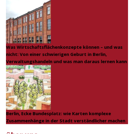
Was Wirtschaftsflächenkonzepte können – und was
nicht: Von einer schwierigen Geburt in Berlin,
Verwaltungshandeln und was man daraus lernen kann
Berlin, Ecke Bundesplatz: wie Karten komplexe
Zusammenhänge in der Stadt verständlicher machen