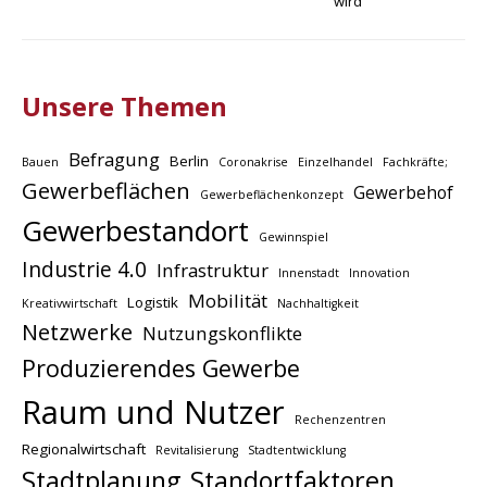
wird
Unsere Themen
Befragung
Berlin
Bauen
Coronakrise
Einzelhandel
Fachkräfte;
Gewerbeflächen
Gewerbehof
Gewerbeflächenkonzept
Gewerbestandort
Gewinnspiel
Industrie 4.0
Infrastruktur
Innenstadt
Innovation
Mobilität
Logistik
Kreativwirtschaft
Nachhaltigkeit
Netzwerke
Nutzungskonflikte
Produzierendes Gewerbe
Raum und Nutzer
Rechenzentren
Regionalwirtschaft
Revitalisierung
Stadtentwicklung
Stadtplanung
Standortfaktoren