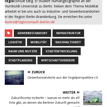
regio
consult tätig. Er studiert Humangeographie an der
Humboldt-Universität zu Berlin. Neben dem Thema Mobilität
arbeitet er bei uns auch zu Industrie- und Gewerbestandorten
in der Region Berlin-Brandenburg. Sie erreichen ihn unter
buero@regioconsult-berlin.de
GEWERBESTANDORT
INFRASTRUKTUR
LOGISTIK
MOBILITÄT
NACHHALTIGKEIT
RAUM UND NUTZER
STADTENTWICKLUNG
STADTPLANUNG
WIRTSCHAFTSVERKEHR
ZURÜCK
Gewerbestandorte aus der Vogelperspektive (1)
WEITER
Zukunftsort(e in) Berlin – warum es mehr als elf
Orte gibt, an denen die Berliner Zukunft gemacht